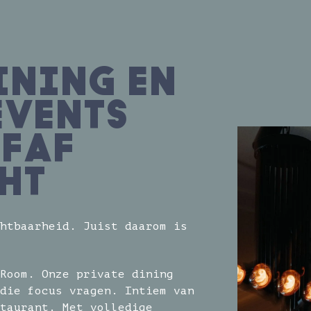
INING EN
EVENTS
EFAF
HT
htbaarheid. Juist daarom is
Room. Onze private dining
die focus vragen. Intiem van
taurant. Met volledige