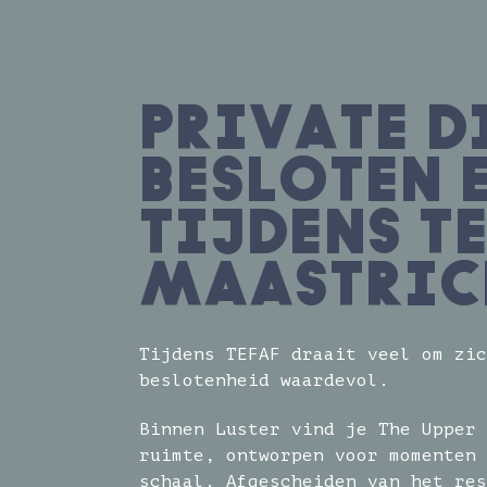
PRIVATE D
BESLOTEN 
TIJDENS T
MAASTRIC
Tijdens TEFAF draait veel om zic
beslotenheid waardevol.
Binnen Luster vind je The Upper 
ruimte, ontworpen voor momenten 
schaal. Afgescheiden van het res