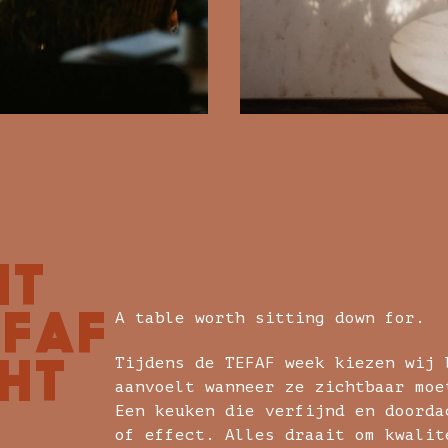
S
NT
EFAF
A table worth sitting down for.
HT
Tijdens de TEFAF week kiezen wij 
aanvoelt wanneer ze zichtbaar moe
Een keuken die verfijnd en doorda
of effect. Alles draait om kwalit