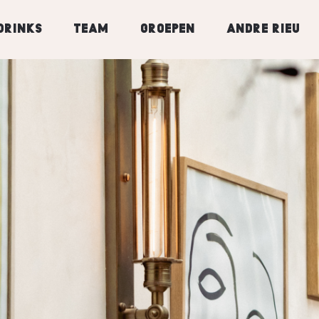
drinks
team
groepen
andre rieu