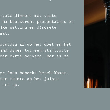
ivate dinners met vaste
 na beursuren, presentaties of
jke setting en discrete
aat.
gvuldig af op het doel en het
jnd diner tot een stijlvolle
een extra service, het is de
er Room beperkt beschikbaar.
ten ruimte op het juiste
 ons op.