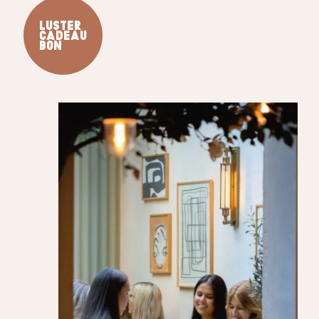
luster
cadeau
bon