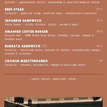
brioche - gepocheerde eitjes, serranoham & yuzu hollandaise schuim
BEEF STEAK
17.5
focaccia - gegrilde steak, knoflook mayo, cashewnoten & pecorino
JAPANESE SANDWICH
15.5
Katsu Sando - sticky chicken, sjalot, salade & mayo
SMASHED LUSTER BURGER
19.5
brioche bun - 100% Blanc Bleu Belge, cheddar, salade, tomaat &
bourbon mayo
BURRATA SANDWICH
(V)
16.5
focaccia - basilicum pesto, burrata di bufala, zongedroogde tomaat,
citroen & pistache
CROQUE MEDITERRANEO
15
focaccia - serrano, mozzarella, tomaat & basilicum pesto
– Lunch, borrel, aperitief, diner -