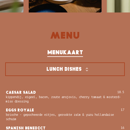
M
E
N
U
menukaart
lunch dishes
CAESAR SALAD
18.5
kippendij, eigeel, bacon, zoute ansjovis, cherry tomaat & mosterd-
miso dressing
EGGS ROYALE
17
brioche - gepocheerde eitjes, gerookte zalm & yuzu hollandaise
schuim
SPANISH BENEDICT
16