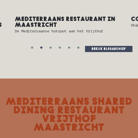
MEDITERRAANS RESTAURANT IN
C
S
MAASTRICHT
Sha
De Mediterraanse hotspot aan het Vrijthof
bekijk blogarchief
MEDITERRAANS SHARED
DINING RESTAURANT
VRIJTHOF
MAASTRICHT