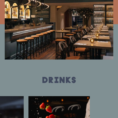
D
R
I
N
K
S